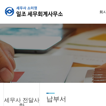
회
납부서
세무사 전달사
항